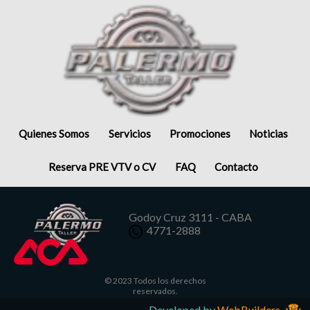
Quienes Somos
Servicios
Promociones
Noticias
Reserva PRE VTV o CV
FAQ
Contacto
Godoy Cruz 3111 - CABA
4771-2888
© 2023 Todos los derechos
reservados.
Developed by
WebBuilders