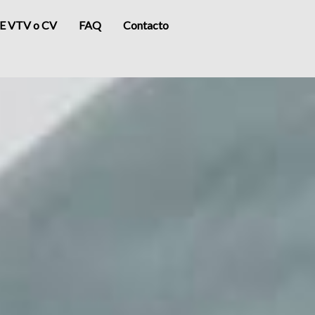
RE VTV o CV
FAQ
Contacto