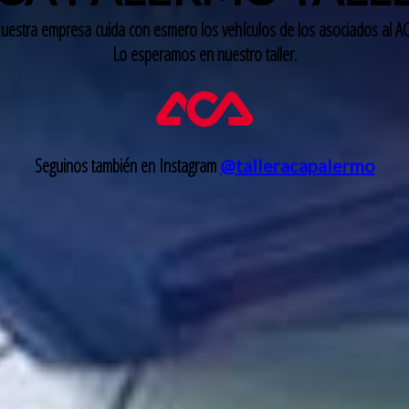
uestra empresa cuida con esmero los vehículos de los asociados al AC
Lo esperamos en nuestro taller.
Seguinos también en Instagram
@talleracapalermo